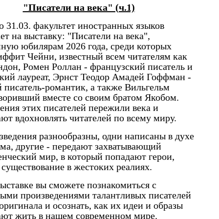
"Писатели на века" (ч.1)
Новы
по 31.03. факультет иностранных языков
ет на выставку: "Писатели на века",
ную юбилярам 2026 года, среди которых
ффит Чейни, известный всем читателям как
дон, Ромен Роллан - французский писатель и
кий лауреат, Эрнст Теодор Амадей Гоффман -
 писатель-романтик, а также Вильгельм
воривший вместе со своим братом Якобом.
ения этих писателей пережили века и
ют вдохновлять читателей по всему миру.
зведения разнообразны, одни написаны в духе
ма, другие - передают захватывающий
нческий мир, в который попадают герои,
а существование в жестоких реалиях.
выставке вы сможете познакомиться с
ыми произведениями талантливых писателей
оригинала и осознать, как их идеи и образы
ют жить в нашем современном мире.