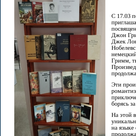
С 17.03 
приглаша
посвящен
Джон Гри
Джек Лон
Нобелевс
немецкий
Гримм, т
Произвед
продолжа
Эти прои
романтиз
приключе
борясь з
На этой 
уникальн
на языке 
продолжа