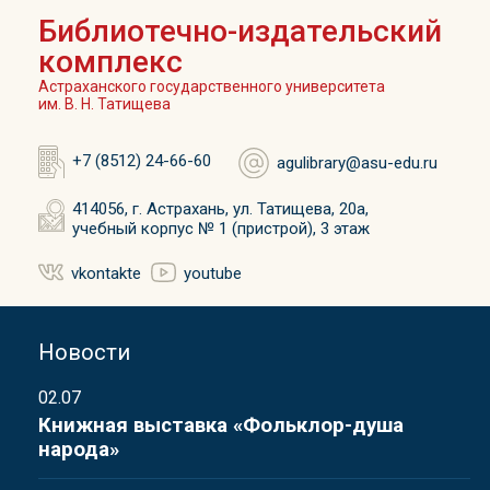
Библиотечно-издательский
комплекс
Астраханского государственного университета
им. В. Н. Татищева
+7 (8512) 24-66-60
agulibrary@asu-edu.ru
414056, г. Астрахань, ул. Татищева, 20а,
учебный корпус № 1 (пристрой), 3 этаж
vkontakte
youtube
Новости
02.07
Книжная выставка «Фольклор-душа
народа»