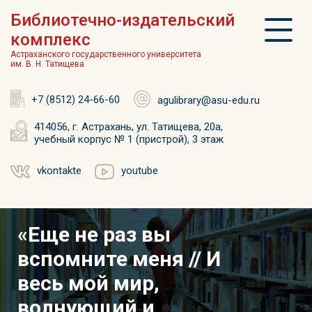
Библиотечно-издательский
комплекс
Астраханского государственного университета
им. В. Н. Татищева
+7 (8512) 24-66-60
agulibrary@asu-edu.ru
414056, г. Астрахань, ул. Татищева, 20а,
учебный корпус № 1 (пристрой), 3 этаж
vkontakte
youtube
«Еще не раз вы
вспомните меня // И
весь мой мир,
волнующий и