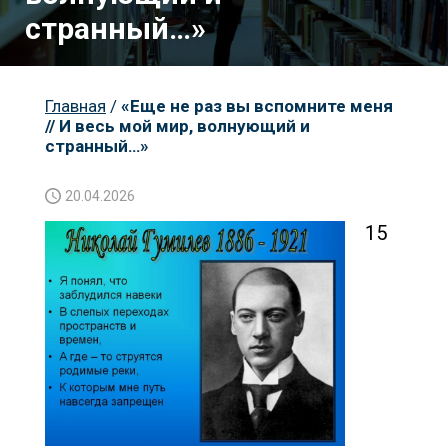
странный…»
Пр
Главная
/
«Еще не раз вы вспомните меня
// И весь мой мир, волнующий и
странный…»
20.04.2026
15
К
Но