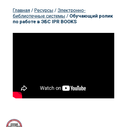
Главная
/
Ресурсы
/
Электронно-
библиотечные системы
/
Обучающий ролик
по работе в ЭБС IPR BOOKS
Пр
К
Но