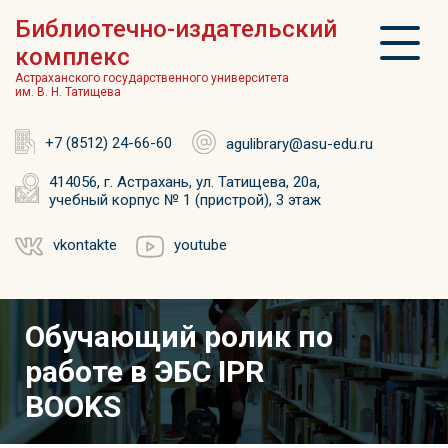
Библиотечно-издательский
комплекс
Астраханского государственного университета
им. В. Н. Татищева
+7 (8512) 24-66-60
agulibrary@asu-edu.ru
414056, г. Астрахань, ул. Татищева, 20а,
учебный корпус № 1 (пристрой), 3 этаж
vkontakte
youtube
Обучающий ролик по
работе в ЭБС IPR
BOOKS