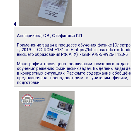
4.
Анофрикова, С.В.,
Стефанова Г.П
.
Применение задач в процессе обучения физике [Электрон
т, 2019. - CD-ROM +181 c. + https://biblio.asu.edu.ru/R
высшего образования РФ. АГУ). - ISBN 978-5-9926-1123-6
Монография посвящена реализации психолого-педагог
обучения решению физических задач. Выделены виды де
в конкретных ситуациях. Раскрыто содержание обобщён
предназначена преподавателям и учителям физики, 
подготовки.