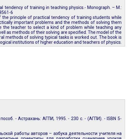
cal tendency of training in teaching physics.- Monograph. – M.:
-8561-6
he principle of practical tendency of training students while
actically important problems and the methods of solving them
e the teacher to select a kind of problem while teaching any
ell as methods of their solving are specified. The model of the
l methods of solving typical tasks is worked out. The book is
gical institutions of higher education and teachers of physics.
соб. - Астрахань: АГПИ, 1995. - 230 с. - (АГПИ). - ISBN 5-
льской работы авторов – азбука деятельности учителя на
нкретные ориентиры для разработки сценариев уроков