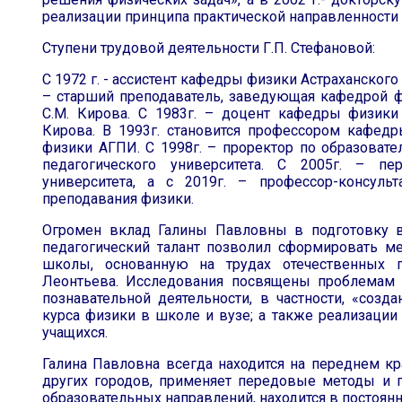
реализации принципа практической направленности 
Ступени трудовой деятельности Г.П. Стефановой:
С 1972 г. - ассистент кафедры физики Астраханского 
– старший преподаватель, заведующая кафедрой фи
С.М. Кирова. С 1983г. – доцент кафедры физики 
Кирова. В 1993г. становится профессором кафед
физики АГПИ. С 1998г. – проректор по образовате
педагогического университета. С 2005г. – пе
университета, а с 2019г. – профессор-консул
преподавания физики.
Огромен вклад Галины Павловны в подготовку в
педагогический талант позволил сформировать м
школы, основанную на трудах отечественных пс
Леонтьева. Исследования посвящены проблемам
познавательной деятельности, в частности, «соз
курса физики в школе и вузе; а также реализации
учащихся.
Галина Павловна всегда находится на переднем к
других городов, применяет передовые методы и
образовательных направлений, находится в постоян