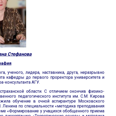
Новы
вна Стефанова
рафия
, ученого, лидера, наставника, друга, неразрывно
нта кафедры до первого проректора университета и
а-консультанта АГУ.
страханской области. С отличием окончив физико-
венного педагогического института им. С.М. Кирова
лжила обучение в очной аспирантуре Московского
.И. Ленина по специальности «методика преподавания
теме «Формирование у учащихся обобщенного приема
кую диссертацию «Теоретические основы и методика