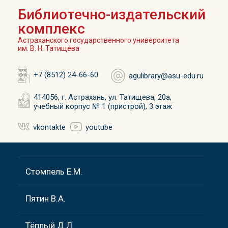
Библиотечно-издательский
комплекс
Астраханского государственного университета
им. В. Н. Татищева
+7 (8512) 24-66-60
agulibrary@asu-edu.ru
414056, г. Астрахань, ул. Татищева, 20а,
учебный корпус № 1 (пристрой), 3 этаж
vkontakte
youtube
Стомпель Е.М.
Пятин В.А.
Тёплый Д.Л.