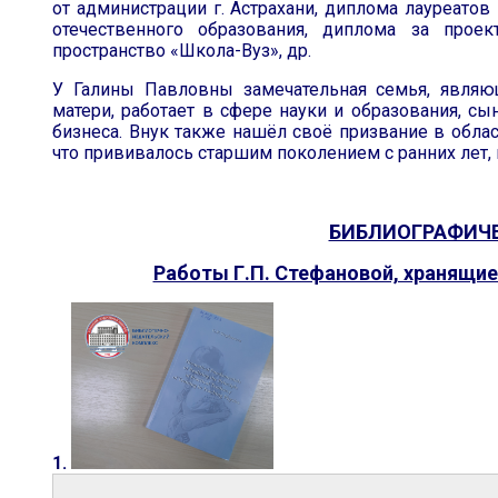
от администрации г. Астрахани, диплома лауреато
отечественного образования, диплома за проек
пространство «Школа-Вуз», др.
У Галины Павловны замечательная семья, явля
матери, работает в сфере науки и образования, сы
бизнеса. Внук также нашёл своё призвание в облас
что прививалось старшим поколением с ранних лет,
БИБЛИОГРАФИЧ
Работы Г.П. Стефановой, хранящие
1.