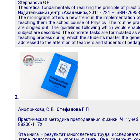
Stephanova G.P.
Theoretical fundamentals of realizing the principle of practi
Издательский центр «Академия», 2011.- 224. – ISBN -7695
The monograph offers a new trend in the implementation of t
teaching them the school course of Physics. The routine pr
are singled out. The guidelines following which would enabl
subject are described. The concrete tasks are formulated as w
teaching process during which the students master the genera
addressed to the attention of teachers and students of pedago
2.
Анофрикова, С. В.,
Стефанова Г.П
.
Практическая методика преподавания физики. Ч.1: учеб. по
88200-117Х
Эта книга – результат многолетнего труда, исследовате
этапе подготовки к урокам физики. Она содержит ко