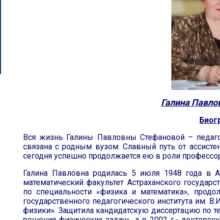
Галина Павло
Биог
Вся жизнь Галины Павловны Стефановой – педагога
связана с родным вузом. Славный путь от ассисте
сегодня успешно продолжается ею в роли профессор
Галина Павловна родилась 5 июля 1948 года в А
математический факультет Астраханского государст
по специальности «физика и математика», продо
государственного педагогического института им. В
физики». Защитила кандидатскую диссертацию по 
решения физических задач», а в 2002 г.- докторс