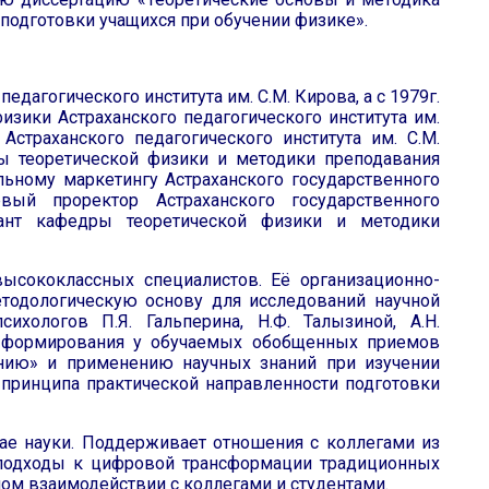
подготовки учащихся при обучении физике».
педагогического института им. С.М. Кирова, а с 1979г.
зики Астраханского педагогического института им.
Астраханского педагогического института им. С.М.
ры теоретической физики и методики преподавания
льному маркетингу Астраханского государственного
рвый проректор Астраханского государственного
ьтант кафедры теоретической физики и методики
ысококлассных специалистов. Её организационно-
етодологическую основу для исследований научной
ихологов П.Я. Гальперина, Н.Ф. Талызиной, А.Н.
 формирования у обучаемых обобщенных приемов
данию» и применению научных знаний при изучении
 принципа практической направленности подготовки
рае науки. Поддерживает отношения с коллегами из
 подходы к цифровой трансформации традиционных
ном взаимодействии с коллегами и студентами.