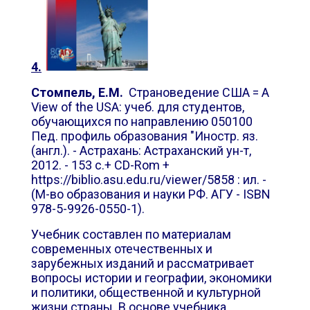
4.
Стомпель, Е.М.
Страноведение США =
A
View of the USA
: учеб. для студентов,
обучающихся по направлению 050100
Пед. профиль образования "Иностр. яз.
(англ.). - Астрахань: Астраханский ун-т,
2012. - 153 с.+ CD-Rom +
https://biblio.asu.edu.ru/viewer/5858 : ил. -
(М-во образования и науки РФ. АГУ - ISBN
978-5-9926-0550-1).
Учебник составлен по материалам
современных отечественных и
зарубежных изданий и рассматривает
вопросы истории и географии, экономики
и политики, общественной и культурной
жизни страны. В основе учебника