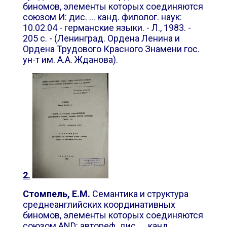
биномов, элементы которых соединяются
союзом И: дис. ... канд. филолог. наук:
10.02.04 - германские языки. - Л., 1983. -
205 с. - (Ленинград. Ордена Ленина и
Ордена Трудового Красного Знамени гос.
ун-т им. А.А. Жданова).
2.
Стомпель, Е.М.
Семантика и структура
среднеанглийских координативных
биномов, элементы которых соединяются
союзом AND: автореф. дис. ... канд.