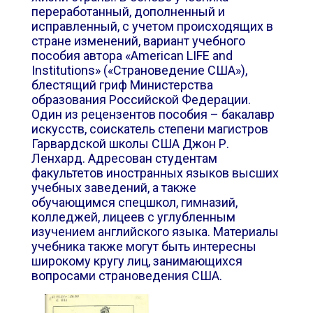
переработанный, дополненный и
исправленный, с учетом происходящих в
стране изменений, вариант учебного
пособия а
втора
«American LIFE and
Institutions»
(«Стр
ановедение США»),
блестящий гриф Министерства
образования Российской Федерации.
Один из рецензентов пособия – бакалавр
искусств, соискатель степени магистров
Гарвардской школы США Джон Р.
Ленхард. Адресован студентам
факультетов иностранных языков высших
учебных заведений, а также
обучающимся спецшкол, гимназий,
колледжей, лицеев с углубленным
изучением английского языка. Материалы
учебника также могут быть интересны
широкому кругу лиц, занимающихся
вопросами страноведения США.