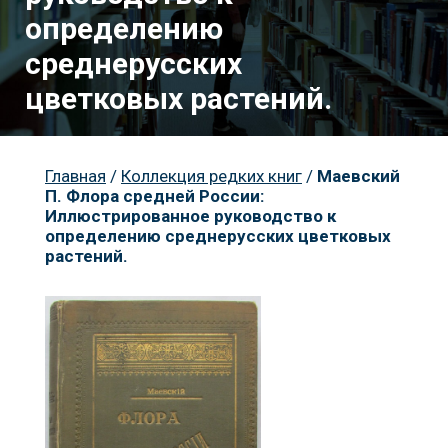
определению
среднерусских
цветковых растений.
Пр
Главная
/
Коллекция редких книг
/
Маевский
П. Флора средней России:
Иллюстрированное руководство к
определению среднерусских цветковых
растений.
К
Но