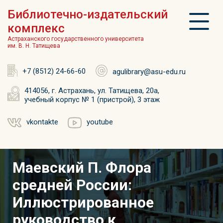
Библиотечно-издательский
комплекс
Астраханского государственного университета
им. В. Н. Татищева
+7 (8512) 24-66-60
agulibrary@asu-edu.ru
414056, г. Астрахань, ул. Татищева, 20а,
учебный корпус № 1 (пристрой), 3 этаж
vkontakte
youtube
Маевский П. Флора
средней России:
Иллюстрированное
руководство к