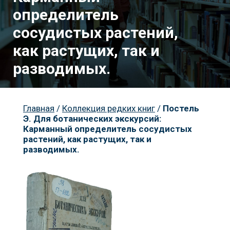
определитель
сосудистых растений,
как растущих, так и
Пр
разводимых.
Главная
/
Коллекция редких книг
/
Постель
Э. Для ботанических экскурсий:
Карманный определитель сосудистых
растений, как растущих, так и
разводимых.
К
Но