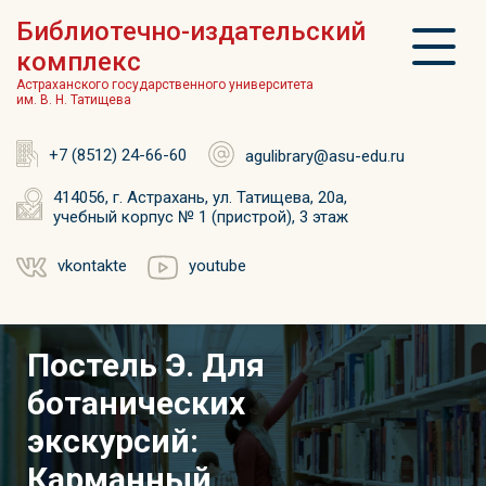
Библиотечно-издательский
комплекс
Астраханского государственного университета
им. В. Н. Татищева
+7 (8512) 24-66-60
agulibrary@asu-edu.ru
414056, г. Астрахань, ул. Татищева, 20а,
учебный корпус № 1 (пристрой), 3 этаж
vkontakte
youtube
Постель Э. Для
ботанических
экскурсий:
Карманный