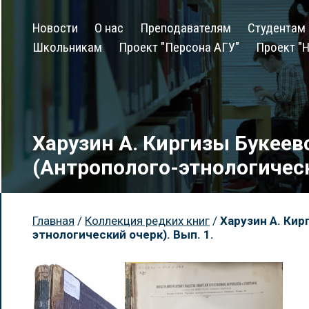
Новости
О нас
Преподавателям
Студентам
Школьникам
Проект "Персона АГУ"
Проект "Н
Харузин А. Киргизы Букеев
(Антрополого-этнологическ
Главная
/
Коллекция редких книг
/
Харузин А. Кир
этнологический очерк). Вып. 1.