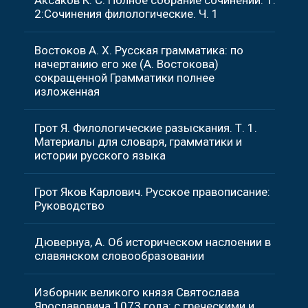
Аксаков К. С. Полное собрание сочинений. Т.
2:Сочинения филологические. Ч. 1
Востоков А. Х. Русская грамматика: по
начертанию его же (А. Востокова)
сокращенной Грамматики полнее
изложенная
Грот Я. Филологические разыскания. Т. 1.
Материалы для словаря, грамматики и
истории русского языка
Грот Яков Карлович. Русское правописание:
Руководство
Дювернуа, А. Об историческом наслоении в
славянском словообразовании
Изборник великого князя Святослава
Ярославовича 1073 года: с греческими и