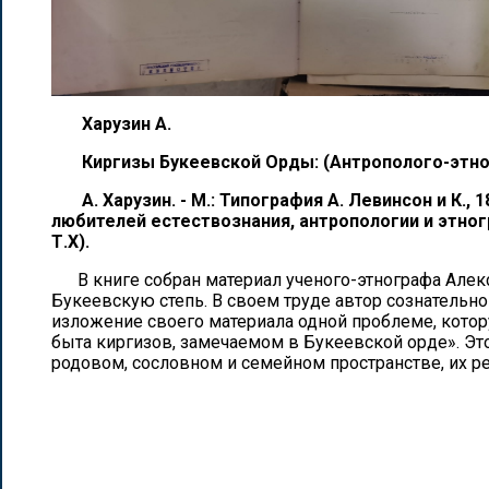
Харузин А.
Киргизы Букеевской Орды: (Антрополого-этнол
А. Харузин. - М.: Типография А. Левинсон и К.,
любителей естествознания, антропологии и этногр
Т.Х).
В книге собран материал ученого-этнографа Але
Букеевскую степь. В своем труде автор сознательно 
изложение своего материала одной проблеме, котор
быта киргизов, замечаемом в Букеевской орде». Эт
родовом, сословном и семейном пространстве, их р