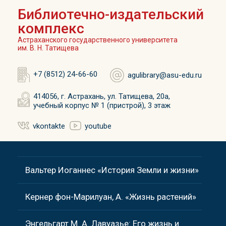
Библиотечно-издательский
комплекс
Астраханского государственного университета
им. В. Н. Татищева
+7 (8512) 24-66-60
agulibrary@asu-edu.ru
414056, г. Астрахань, ул. Татищева, 20а,
учебный корпус № 1 (пристрой), 3 этаж
vkontakte
youtube
Вальтер Иоганнес «История Земли и жизни»
Кернер фон-Марилуан, А. «Жизнь растений»
Энгельгарт М. А. Лавуазье: Его жизнь и