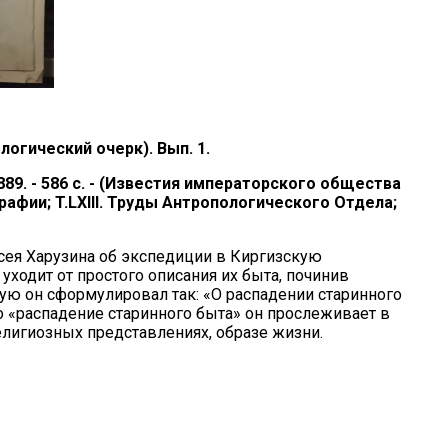
огический очерк). Вып. 1.
 1889. - 586 с. - (Известия императорского общества
афии; T.LXIII. Труды Антропологического Отдела;
ксея Харузина об экспедиции в Киргизскую
уходит от простого описания их быта, починив
ую он сформулировал так: «О распадении старинного
о «распадение старинного быта» он прослеживает в
елигиозных представлениях, образе жизни.