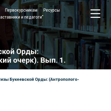
Первокурсникам
Ресурсы
аставники и педагоги"
ской Орды:
ий очерк). Вып. 1.
гизы Букеевской Орды: (Антрополого-
Кол