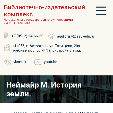
Библиотечно-издательский
комплекс
Астраханского государственного университета
им. В. Н. Татищева
+7 (8512) 24-66-60
agulibrary@asu-edu.ru
414056, г. Астрахань, ул. Татищева, 20а,
учебный корпус № 1 (пристрой), 3 этаж
vkontakte
youtube
Неймайр М. История
земли.