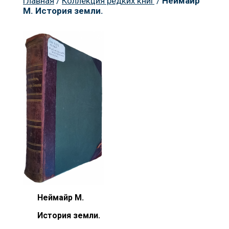
Главная
/
Коллекция редких книг
/
Неймайр
М. История земли.
Пр
К
Но
Неймайр М.
История земли.