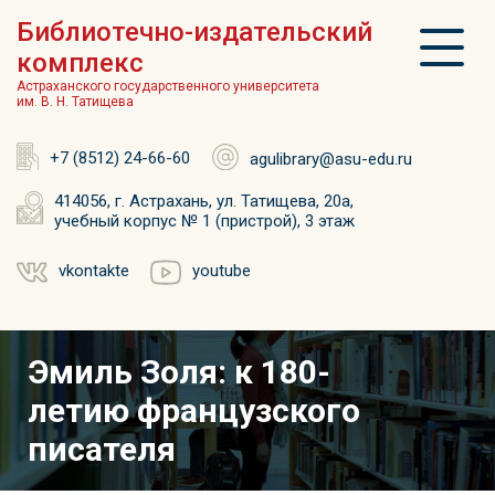
Библиотечно-издательский
комплекс
Астраханского государственного университета
им. В. Н. Татищева
+7 (8512) 24-66-60
agulibrary@asu-edu.ru
414056, г. Астрахань, ул. Татищева, 20а,
учебный корпус № 1 (пристрой), 3 этаж
vkontakte
youtube
Эмиль Золя: к 180-
летию французского
писателя